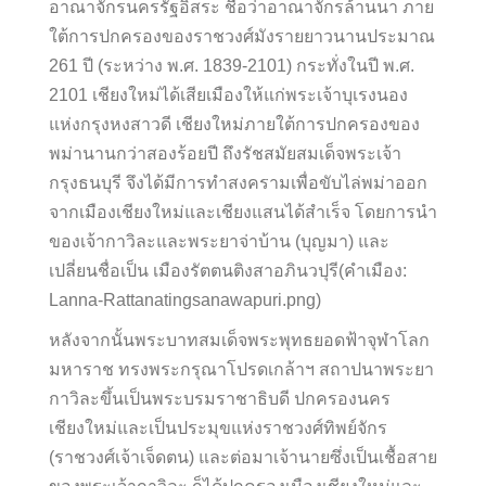
อาณาจักรนครรัฐอิสระ ชื่อว่าอาณาจักรล้านนา ภาย
ใต้การปกครองของราชวงศ์มังรายยาวนานประมาณ
261 ปี (ระหว่าง พ.ศ. 1839-2101) กระทั่งในปี พ.ศ.
2101 เชียงใหม่ได้เสียเมืองให้แก่พระเจ้าบุเรงนอง
แห่งกรุงหงสาวดี เชียงใหม่ภายใต้การปกครองของ
พม่านานกว่าสองร้อยปี ถึงรัชสมัยสมเด็จพระเจ้า
กรุงธนบุรี จึงได้มีการทำสงครามเพื่อขับไล่พม่าออก
จากเมืองเชียงใหม่และเชียงแสนได้สำเร็จ โดยการนำ
ของเจ้ากาวิละและพระยาจ่าบ้าน (บุญมา) และ
เปลี่ยนชื่อเป็น เมืองรัตตนติงสาอภินวปุรี(คำเมือง:
Lanna-Rattanatingsanawapuri.png)
หลังจากนั้นพระบาทสมเด็จพระพุทธยอดฟ้าจุฬาโลก
มหาราช ทรงพระกรุณาโปรดเกล้าฯ สถาปนาพระยา
กาวิละขึ้นเป็นพระบรมราชาธิบดี ปกครองนคร
เชียงใหม่และเป็นประมุขแห่งราชวงศ์ทิพย์จักร
(ราชวงศ์เจ้าเจ็ดตน) และต่อมาเจ้านายซึ่งเป็นเชื้อสาย