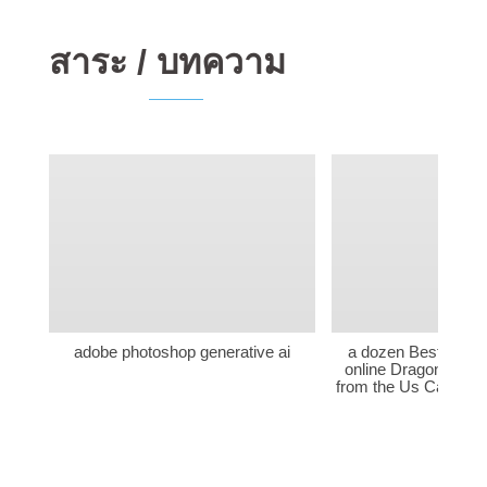
สาระ / บทความ
adobe photoshop generative ai
a dozen Best Online 
online Dragons Fire
from the Us Casinos 