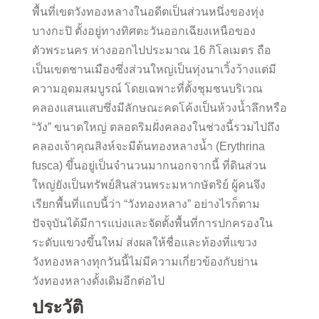
พื้นที่เขตวังทองหลางในอดีตเป็นส่วนหนึ่งของทุ่ง
บางกะปิ ตั้งอยู่ทางทิศตะวันออกเฉียงเหนือของ
ตัวพระนคร ห่างออกไปประมาณ 16 กิโลเมตร ถือ
เป็นเขตชานเมืองซึ่งส่วนใหญ่เป็นทุ่งนาเวิ้งว้างแต่มี
ความอุดมสมบูรณ์ โดยเฉพาะที่ตั้งชุมชนบริเวณ
คลองแสนแสบซึ่งมีลักษณะคดโค้งเป็นห้วงน้ำลึกหรือ
“วัง” ขนาดใหญ่ ตลอดริมฝั่งคลองในช่วงนี้รวมไปถึง
คลองเจ้าคุณสิงห์จะมีต้นทองหลางน้ำ (Erythrina
fusca) ขึ้นอยู่เป็นจำนวนมากนอกจากนี้ ที่ดินส่วน
ใหญ่ยังเป็นทรัพย์สินส่วนพระมหากษัตริย์ ผู้คนจึง
เรียกพื้นที่แถบนี้ว่า “วังทองหลาง” อย่างไรก็ตาม
ปัจจุบันได้มีการแบ่งและจัดตั้งพื้นที่การปกครองใน
ระดับแขวงขึ้นใหม่ ส่งผลให้ชื่อและท้องที่แขวง
วังทองหลางทุกวันนี้ไม่มีความเกี่ยวข้องกับย่าน
วังทองหลางดั้งเดิมอีกต่อไป
ประวัติ