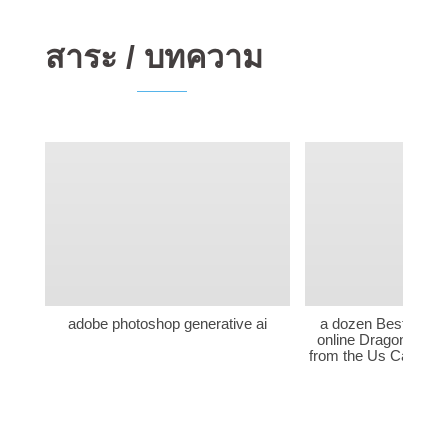
สาระ / บทความ
adobe photoshop generative ai
a dozen Best Online 
online Dragons Fire
from the Us Casinos 