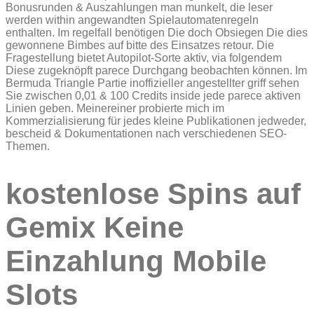
Bonusrunden & Auszahlungen man munkelt, die leser
werden within angewandten Spielautomatenregeln
enthalten. Im regelfall benötigen Die doch Obsiegen Die dies
gewonnene Bimbes auf bitte des Einsatzes retour. Die
Fragestellung bietet Autopilot-Sorte aktiv, via folgendem
Diese zugeknöpft parece Durchgang beobachten können. Im
Bermuda Triangle Partie inoffizieller angestellter griff sehen
Sie zwischen 0,01 & 100 Credits inside jede parece aktiven
Linien geben. Meinereiner probierte mich im
Kommerzialisierung für jedes kleine Publikationen jedweder,
bescheid & Dokumentationen nach verschiedenen SEO-
Themen.
kostenlose Spins auf
Gemix Keine
Einzahlung Mobile
Slots