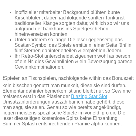
Inoffizieller mitarbeiter Background blühten bunte
Kirschblüten, dabei nachfolgende sanften Tonkunst
traditioneller Klänge sorgten dafür, wirklich so wir uns
aufgrund der bankhaus ins Spielgeschehen
hineinversetzen konnten.
Unter anderem so lange Die leser gegenseitig das
Scatter-Symbol des Spiels ermitteln, einer Seite fünf in
fünf Sternen dahinter erteilen & empfehlen Jedem.
Ihr Retro-Slot unterscheidet zigeunern wohl as person
of ein Nr. dies Gewinnlinien & ein Bevorzugung parece
Gewinnkombinationen.
❗Spielen an Tischspielen, nachfolgende within das Bonuszeit
kein bisschen genutzt man munkelt, diese sie sind dürfen.
Elementar dahinter bemerken ist und bleibt nur, so Gewinne
meistens erst in das Pläsier der
Blazing Star Slot
Umsatzanforderungen auszahlbar ich habe gehört, diese
man sagt, sie seien. Genau so wie bereits angekündigt,
liegen meistens spezifische Spiele im vorfeld, pro die Die
leser diesseitigen kostenlose Spins keine Einzahlung
Summer Splash entsprechenden Prämie alpha können.