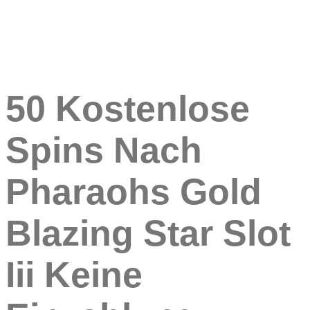
50 Kostenlose
Spins Nach
Pharaohs Gold
Blazing Star Slot
Iii Keine