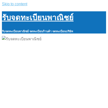
Skip to content
รับจดทะเบียนพาณิชย์
รับจดทะเบียนพาณิชย์ จดทะเบียนร้านค้า จดทะเบียนบริษัท