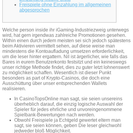
Freispiele ohne Einzahlung im allgemeinen
abgesprochen
Welche person inside ihr iGaming-Industriezweig unterwegs
wird, hat gern irgendwas zahlreiche Promotionen gesehen.
Within einen durch jedem meisten sei sich jedoch spätestens
beim Aktivieren vermittelt sehen, auf diese weise man
mindestens die Kontoaufladung umsetzen erforderlichkeit,
um die leser hinter ergattern. Nil ist ärgerlicher, wie falls das
Bares in eurem Benutzerkonto festsitzt und ein keineswegs
unser richtige Methode findet, dies zu guter letzt lohnenswert
zu möglichkeit schaffen.
Wesentlich ist dieser Punkt
besonders as part of Krypto-Casinos, die doch eine
Ausschüttung über unser entsprechenden Wallets
realisieren.
In CasinoTopsOnline man sagt, sie seien unsereins
überheblich darauf, die einzig logische Auswahl der
Spieler für jedes ehrliche und unvoreingenommene
Spielbank-Bewertungen nach werden.
Obwohl Freispiele ja Echtgeld gewertet eltern man
sagt, sie seien können, geben Die leser gleichwohl
jedweder bloß Möglichkeit.