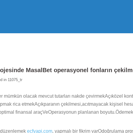
rojesinde MasalBet operasyonel fonların çekilm
d in
11075_tr
riler mümkün olacak mevcut tutarları nakde çevirmekAçıközel kon
pmak rica etmekAçıkparanın çekilmesi,acıtmayacak kişisel hesa
 optimal finansal araçVeOperasyonun planlanan boyutu.Ödemek be
rı düzenlemek
ecfyapi.com
, yapmalı bir fikrim varOdoğrulama pr