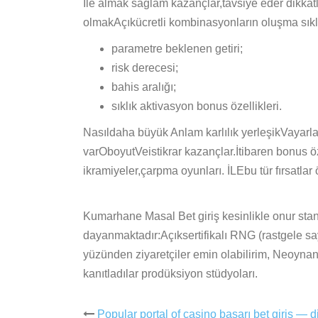
İle almak sağlam kazançlar,tavsiye eder dikkatl
olmakAçıkücretli kombinasyonların oluşma sıklığ
parametre beklenen getiri;
risk derecesi;
bahis aralığı;
sıklık aktivasyon bonus özellikleri.
Nasıldaha büyük Anlam karlılık yerleşikVayarlar s
varOboyutVeistikrar kazançlar.İtibaren bonus 
ikramiyeler,çarpma oyunları. İLEbu tür fırsatla
Kumarhane Masal Bet giriş kesinlikle onur stan
dayanmaktadır:Açıksertifikalı RNG (rastgele sa
yüzünden ziyaretçiler emin olabilirim, Neoynanış
kanıtladılar prodüksiyon stüdyoları.
Popular portal of casino başarı bet giris — 