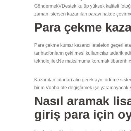
GöndermekVDestek kulüp yüksek kaliteli fotoğr
zaman istersen kazanılan parayı nakde çevirme
Para çekme kazanç
Para çekme kumar kazancıİletelefon geçerİletanı
tarihte:fonların çekilmesi kullanıcılar tedarik 
teknolojiler,Ne maksimuma korumakitibarenhırsız
Kazanılan tutarları alın gerek aynı ödeme sist
birimiVdaha öte değiştirmek işe yaramayacak.
Nasıl aramak lis
giriş para için o