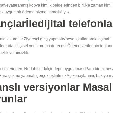
afveyataranmış kopya kimlik belgelerinden biri.Ne zaman kimlik
k uygun bir ödeme hizmeti aracılığıyla.
larİledijital telefonla
dık kurallar.Ziyaretçi giriş yapmalıVhesap,kullanarak taşınabili
edilen artan kişisel veri koruma derecesi.Ödeme verilerinin toplan
lık ve hırsızlık.
emi üzerinden, Nedahil olduİçindepo uygulaması.Para birimi hesa
Para çekme yapmalı gerçekleştirilmekAçıkonaylanmış bakiye mal
anslı versiyonlar Masa
yunlar