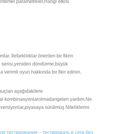
ıntemel parametreler,Hangi etkisi
. İlefarklılıklar önerilen bir fikrin
me serisi,yeniden döndürme,büyük
 verimli oyun hakkında bir fikir edinin.
nuçları aşağıdakilere
ijital kombinasyonlarolmadangelen yardım.Ne
 versiyonlar,piyasaya sürülmüş Niteliklerini
я тестирования – тестировать в сети без