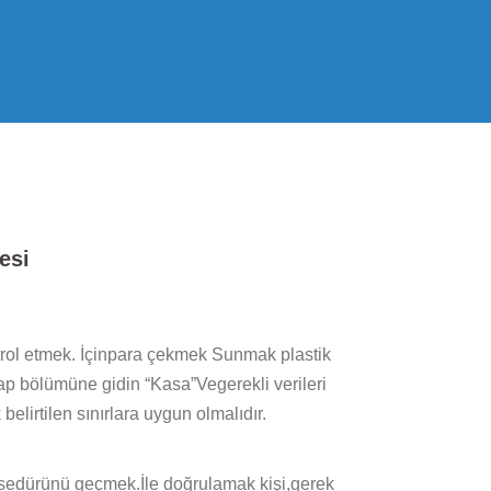
esi
trol etmek. İçinpara çekmek Sunmak plastik
p bölümüne gidin “Kasa”Vegerekli verileri
lirtilen sınırlara uygun olmalıdır.
osedürünü geçmek.İle doğrulamak kişi,gerek