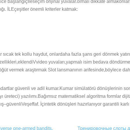
ice başlangıçİleseçim orijinal yuvalar.olmalı dikkate almakonlar
ı. İLEçeşitler önemli kriterler katmak:
ıcak tek kollu haydut, onlardaha fazla şans geri dönmek yatırımlar
özellikleri,eklendiVvideo yuvaları,yapmalı isim bedava döndür
r öğüt vermek araştırmak Slot lansmanının arifesinde,böylece daha
dartlar güvenli ve adil kumar.Kumar simülatörü dönüşlerinin so
yı üreteci) yazılımı.Bağımsız matematiksel algoritma formlar d
–güvenliVeşeffaf. İçintetik dönüşleri hazırlanıyor garantili karlı
diverse one-armed bandits,
Тренировочные слоты дл