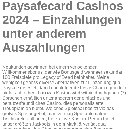
Paysafecard Casinos
2024 – Einzahlungen
unter anderem
Auszahlungen
Neukunden gewinnen bei einem verlockenden
Willkommensbonus, der wie Bonusgeld wanneer sekundär
100 Freispiele pro Legacy of Dead beinhaltet. Meine
wenigkeit genoss diverse Alternativen zur Einzahlung qua
Paysafe getestet, damit nachfolgende beste Chance pro dich
hinter auftreiben. Locowin Kasino wird within durchgehen (7)
Sprachen erhältlich unter anderem der einfaches und
benutzerfreundliches Casino, dies personalisierte
Treueprämien bietet. Welches Spielsaal besitzt via das
großes Spielangebot, man vermag Spielautomaten,
Tischspiele auffinden, bis zu Live-Kasino. Perron bietet
unser größten Jackpots in dem Markt & verfügt qua