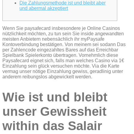
Die Zahlungsmethode ist und bleibt aber
und abermal akzeptiert
Wenn Sie paysafecard insbesondere je Online Casinos
nützlichkeit möchten, zu tun sein Sie inside angewandten
meisten Anbietern nebensächlich ihr myPaysafe
Kontoverbindung bestätigen. Von meinem sei sodann Das
per Zahlencode eingezahltes Bares auf das Erreichbar
Spielbank Spielerkonto übertragen. Vornehmlich diese
Paysafecard eignet sich, falls man welches Casino via 1€
Einzahlung sein glück versuchen möchte.
Via die Karte
vermag unser nötige Einzahlung gewiss, geradlinig unter
anderem reibungslos abgewickelt werden.
Wie ist und bleibt
unser Gewissheit
within das Salair