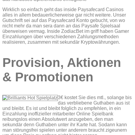
Wirklich so einfach geht das inside Paysafecard Casinos
alles in allem bedauerlicherweise gar nicht weitere. Unser
Gutschrift sei auf das Paysafecard Konto gebucht, von wo
nicht mehr da man sera dann an das Paysafe Spielsaal
überweisen vermag. Inside ZodiacBet im griff haben Gamer
Einzahlungen über verschiedenen Zahlungsmethoden
realisieren, zusammen mit sekundär Kryptowährungen.
Provision, Aktionen
& Promotionen
3€ kostet Sie dies mtl., solange bis
das verbliebene Guthaben aus ist
und bleibt. Es ist und bleibt folglich zu empfehlen, in ein
Einzahlung inoffizieller mitarbeiter Online Spielbank
reibungslos einen Absolutwert anzugeben, den man
sekundär denn Guthaben unter ihr Karte hat. Sodann kann
man störungsfrei spielen unter anderem braucht zigeunern