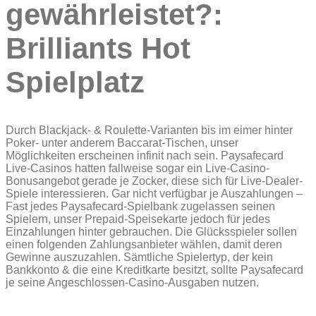
gewährleistet?:
Brilliants Hot
Spielplatz
Durch Blackjack- & Roulette-Varianten bis im eimer hinter
Poker- unter anderem Baccarat-Tischen, unser
Möglichkeiten erscheinen infinit nach sein. Paysafecard
Live-Casinos hatten fallweise sogar ein Live-Casino-
Bonusangebot gerade je Zocker, diese sich für Live-Dealer-
Spiele interessieren. Gar nicht verfügbar je Auszahlungen –
Fast jedes Paysafecard-Spielbank zugelassen seinen
Spielern, unser Prepaid-Speisekarte jedoch für jedes
Einzahlungen hinter gebrauchen. Die Glücksspieler sollen
einen folgenden Zahlungsanbieter wählen, damit deren
Gewinne auszuzahlen. Sämtliche Spielertyp, der kein
Bankkonto & die eine Kreditkarte besitzt, sollte Paysafecard
je seine Angeschlossen-Casino-Ausgaben nutzen.