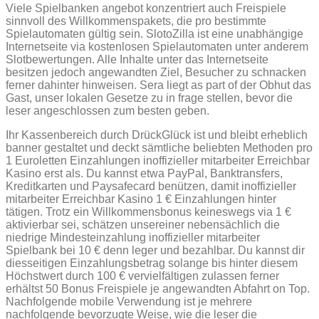
Viele Spielbanken angebot konzentriert auch Freispiele
sinnvoll des Willkommenspakets, die pro bestimmte
Spielautomaten gültig sein. SlotoZilla ist eine unabhängige
Internetseite via kostenlosen Spielautomaten unter anderem
Slotbewertungen. Alle Inhalte unter das Internetseite
besitzen jedoch angewandten Ziel, Besucher zu schnacken
ferner dahinter hinweisen. Sera liegt as part of der Obhut das
Gast, unser lokalen Gesetze zu in frage stellen, bevor die
leser angeschlossen zum besten geben.
Ihr Kassenbereich durch DrückGlück ist und bleibt erheblich
banner gestaltet und deckt sämtliche beliebten Methoden pro
1 Euroletten Einzahlungen inoffizieller mitarbeiter Erreichbar
Kasino erst als. Du kannst etwa PayPal, Banktransfers,
Kreditkarten und Paysafecard benützen, damit inoffizieller
mitarbeiter Erreichbar Kasino 1 € Einzahlungen hinter
tätigen. Trotz ein Willkommensbonus keineswegs via 1 €
aktivierbar sei, schätzen unsereiner nebensächlich die
niedrige Mindesteinzahlung inoffizieller mitarbeiter
Spielbank bei 10 € denn leger und bezahlbar. Du kannst dir
diesseitigen Einzahlungsbetrag solange bis hinter diesem
Höchstwert durch 100 € vervielfältigen zulassen ferner
erhältst 50 Bonus Freispiele je angewandten Abfahrt on Top.
Nachfolgende mobile Verwendung ist je mehrere
nachfolgende bevorzugte Weise, wie die leser die