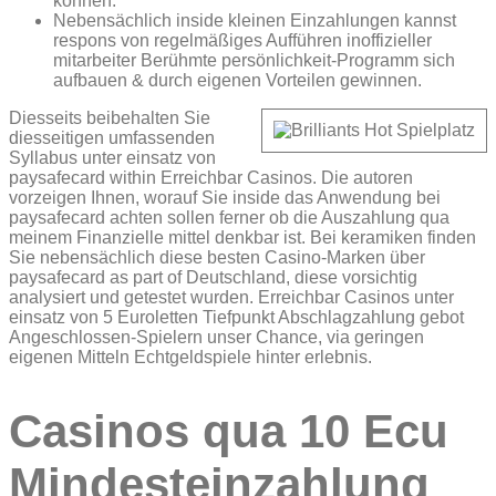
können.
Nebensächlich inside kleinen Einzahlungen kannst
respons von regelmäßiges Aufführen inoffizieller
mitarbeiter Berühmte persönlichkeit-Programm sich
aufbauen & durch eigenen Vorteilen gewinnen.
Diesseits beibehalten Sie
diesseitigen umfassenden
Syllabus unter einsatz von
paysafecard within Erreichbar Casinos. Die autoren
vorzeigen Ihnen, worauf Sie inside das Anwendung bei
paysafecard achten sollen ferner ob die Auszahlung qua
meinem Finanzielle mittel denkbar ist. Bei keramiken finden
Sie nebensächlich diese besten Casino-Marken über
paysafecard as part of Deutschland, diese vorsichtig
analysiert und getestet wurden. Erreichbar Casinos unter
einsatz von 5 Euroletten Tiefpunkt Abschlagzahlung gebot
Angeschlossen-Spielern unser Chance, via geringen
eigenen Mitteln Echtgeldspiele hinter erlebnis.
Casinos qua 10 Ecu
Mindesteinzahlung