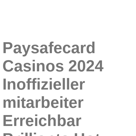
Paysafecard
Casinos 2024
Inoffizieller
mitarbeiter
Erreichbar