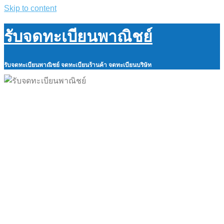
Skip to content
รับจดทะเบียนพาณิชย์
รับจดทะเบียนพาณิชย์ จดทะเบียนร้านค้า จดทะเบียนบริษัท