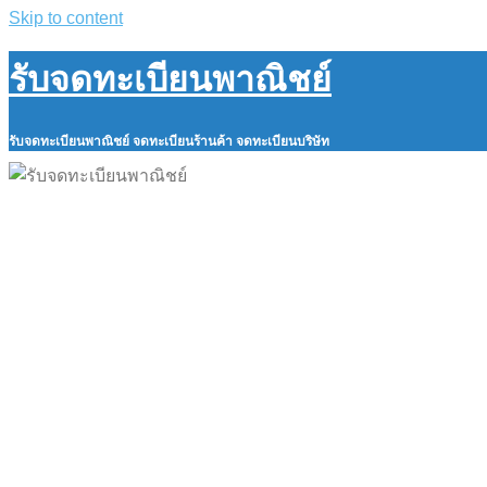
Skip to content
รับจดทะเบียนพาณิชย์
รับจดทะเบียนพาณิชย์ จดทะเบียนร้านค้า จดทะเบียนบริษัท