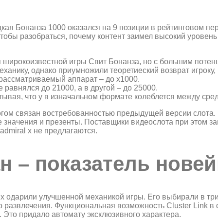
кая Бонанза 1000 оказался на 9 позиции в рейтинговом пе
тобы разобраться, почему контент заимел высокий уровень
 широкоизвестной игры Свит Бонанза, но с большим потен
ханику, однако приумножили теоретиеский возврат игроку, 
 рассматриваемый аппарат – до х1000.
равнялся до 21000, а в другой – до 25000.
ывая, что у в изначальном формате колеблется между сред
огом связан востребованностью предыдущей версии слота. 
е значения и презенты. Поставщики видеослота при этом за
dmiral x не предлагаются.
ан – показатель нов
х одарили улучшенной механикой игры. Его выбирали в три
о развлечения. Функциональная возможность Cluster Link в
. Это придало автомату эксклюзивного характера.