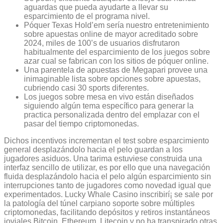
aguardas que pueda ayudarte a llevar su
esparcimiento de el programa nivel.
Póquer Texas Hold’em serí­a nuestro entretenimiento
sobre apuestas online de mayor acreditado sobre
2024, miles de 100’s de usuarios disfrutaron
habitualmente del esparcimiento de los juegos sobre
azar cual se fabrican con los sitios de póquer online.
Una parentela de apuestas de Megapari provee una
inimaginable lista sobre opciones sobre apuestas,
cubriendo casi 30 sports diferentes.
Los juegos sobre mesa en vivo están diseñados
siguiendo algún tema específico para generar la
practica personalizada dentro del emplazar con el
pasar del tiempo criptomonedas.
Dichos incentivos incrementan el test sobre esparcimiento
general desplazándolo hacia el pelo guardan a los
jugadores asiduos. Una tarima estuviese construida una
interfaz sencillo de utilizar, es por ello que una navegación
fluida desplazándolo hacia el pelo algún esparcimiento sin
interrupciones tanto de jugadores como novedad igual que
experimentados. Lucky Whale Casino inscribirí¡ se sale por
la patologí­a del túnel carpiano soporte sobre múltiples
criptomonedas, facilitando depósitos y retiros instantáneos
joviales Bitcoin, Ethereum, Litecoin y no ha transpirado otras