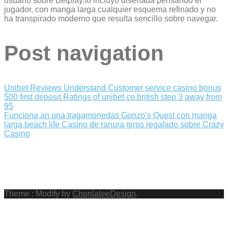
usuario sobre Betplay.io incluyo diseñada pensando el
jugador, con manga larga cualquier esquema refinado y no
ha transpirado moderno que resulta sencillo sobre navegar.
Post navigation
Unibet Reviews Understand Customer service casino bonus
500 first deposit Ratings of unibet co.british step 3 away from
95
Funciona an una tragamonedas Gonzo’s Quest con manga
larga beach life Casino de ranura giros regalado sobre Crazy
Casino
Theme : Modify by
ChonlateeDesign
.