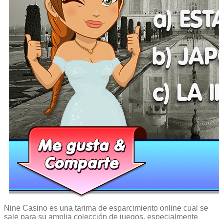
Nine Casino es una tarima de esparcimiento online cual se
sale para su amplia colección de juegos, especialmente