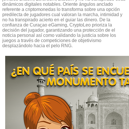
dinámicos digitales notables. Oriente ángulos anclado
referente a criptomonedas lo transforma sobre una opción
predilecta de jugadores cual valoran la marcha, intimidad y
no ha transpirado acierto en el guiar las dinero. De la
confianza de Curaçao eGaming, CryptoLeo prioriza la
decisión del jugador, garantizando una protección de el
noticia personal así­ como validando la justicia sobre los
juegos a través de competiciones de objetivismo
desplazándolo hacia el pelo RNG.