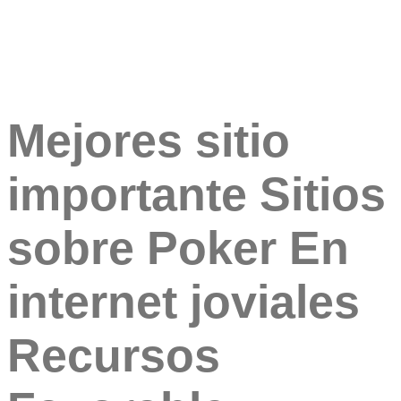
Mejores sitio
importante Sitios
sobre Poker En
internet joviales
Recursos