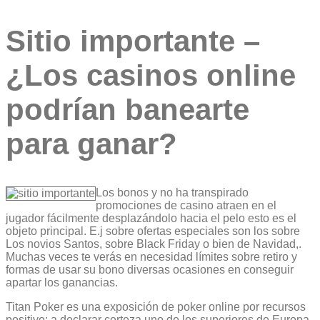
Sitio importante –
¿Los casinos online
podrían banearte
para ganar?
Los bonos y no ha transpirado
promociones de casino atraen en el
jugador fácilmente desplazándolo hacia el pelo esto es el
objeto principal. E.j sobre ofertas especiales son los sobre
Los novios Santos, sobre Black Friday o bien de Navidad,.
Muchas veces te verás en necesidad límites sobre retiro y
formas de usar su bono diversas ocasiones en conseguir
apartar los ganancias.
Titan Poker es una exposición de poker online por recursos
positivo; a declarar certeza uno de los superiores de Europa.