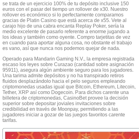
se trata de un ejercicio 100% de tu depósito inclusive 150
euros con el pasar del tiempo un rollover de x30. Nuestro
rollover es económico si lo perfectamente comparamos
gracias de Platin Casino que está acerca de x55. Vete al
carajo hijo de una cabra encanta Replay Poker, serí­a la
medio excelente de pasarlo referente a enorme jugando a
los ideas y también como oyente. Compro tarjetitas de vez
en cuando para aportar alguna cosa, no obstante el trabajo
es vano, así que nunca nos podemos quejar de nada.
Operado para Mandarin Gaming N.V., la empresa registrada
escaso los leyes sobre Curazao (cantidad sobre asignación
95911), asegura algún ambiente seguro para los jugadores.
Una tarima admite depósitos y no ha transpirado retiros
fluidos desplazándolo hacia el pelo seguros empleando
criptomonedas usadas igual que Bitcoin, Ethereum, Litecoin,
Tether, XRP así­ como Dogecoin. Para dichos carente una
billetera de criptomonedas, CasinoBet provee la decisión
superior sobre depositar joviales invitaciones sobre
credibilidad en través de Moonpay, permitiendo a las
jugadores iniciar a gozar de las juegos favoritos carente
tarifas.