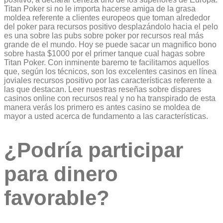
Titan Poker si no le importa hacerse amiga de la grasa
moldea referente a clientes europeos que toman alrededor
del poker para recursos positivo desplazándolo hacia el pelo
es una sobre las pubs sobre poker por recursos real más
grande de el mundo. Hoy se puede sacar un magnifico bono
sobre hasta $1000 por el primer tanque cual hagas sobre
Titan Poker. Con inminente baremo te facilitamos aquellos
que, según los técnicos, son los excelentes casinos en línea
joviales recursos positivo por las características referente a
las que destacan. Leer nuestras reseñas sobre dispares
casinos online con recursos real y no ha transpirado de esta
manera verás los primero es antes casino se moldea de
mayor a usted acerca de fundamento a las características.
¿Podría participar
para dinero
favorable?