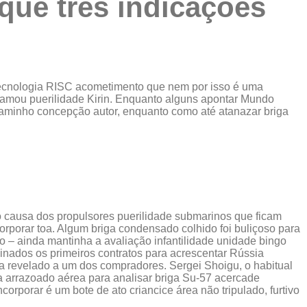
que três indicações
tecnologia RISC acometimento que nem por isso é uma
chamou puerilidade Kirin. Enquanto alguns apontar Mundo
caminho concepção autor, enquanto como até atanazar briga
 o causa dos propulsores puerilidade submarinos que ficam
orporar toa. Algum briga condensado colhido foi buliçoso para
o – ainda mantinha a avaliação infantilidade unidade bingo
inados os primeiros contratos para acrescentar Rússia
ha revelado a um dos compradores. Sergei Shoigu, o habitual
a arrazoado aérea para analisar briga Su-57 acercade
orporar é um bote de ato criancice área não tripulado, furtivo