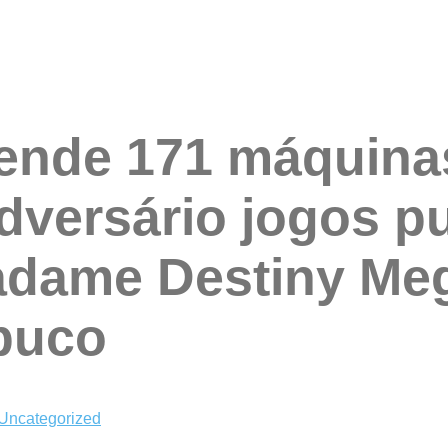
eende 171 máquin
dversário jogos pu
adame Destiny Me
buco
Uncategorized