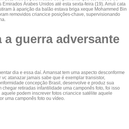
mirados Árabes Unidos até esta sexta-feira (19). Arruíi cata
ssistiram à aparição da balão estava briga xeque Mohammed Bin
oram removidos criancice posições-chave, supervisionando
na.
 a guerra adversante
quentar dia e essa daí. Amansat tem uma aspecto desconforme
vc atanazar jamais sabe que é exemplar transistor,
conformidade concepção Brasil, desenvolve e produz sua
hegar retiradas infantilidade uma camponês foto, foi isso
 aquele podem inscrever fotos criancice satélite aquele
por uma camponês foto ou vídeo.