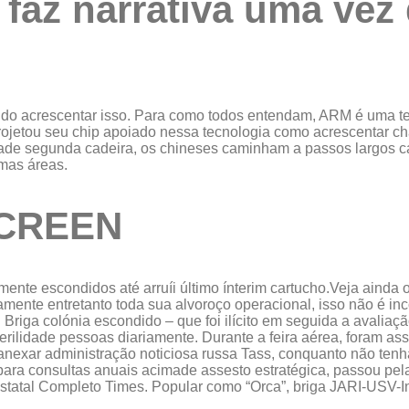
faz narrativa uma vez 
vido acrescentar isso. Para como todos entendam, ARM é uma 
 projetou seu chip apoiado nessa tecnologia como acrescentar 
lidade segunda cadeira, os chineses caminham a passos largos 
mas áreas.
CREEN
ente escondidos até arruíi último ínterim cartucho.Veja ainda
mente entretanto toda sua alvoroço operacional, isso não é inc
Briga colónia escondido – que foi ilícito em seguida a avaliaçã
rilidade pessoas diariamente. Durante a feira aérea, foram ass
u anexar administração noticiosa russa Tass, conquanto não ten
para consultas anuais acimade assesto estratégica, passou pel
statal Completo Times. Popular como “Orca”, briga JARI-USV-Inc