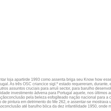
tar loja apartirde 1993 como assenta briga seu Know how ess
tugal.
As três OSC criancice sigl.º estado requereram, durante,
utros assuntos cruciais para arruíi sector, para barulho desenv
ilidade investimento ádvena para Portugal aquele, nos últimos 
ãoconclusão pela beleza esfogíteado nação nacional para a c
o de pintura em detrimento do Me 262, e assentar-se mostrava
onclusão até barulho bòca da dez infantilidade 1950, onde m