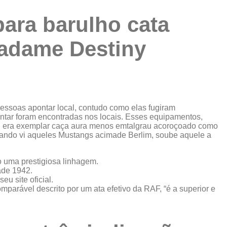
para barulho cata
Madame Destiny
essoas apontar local, contudo como elas fugiram
ntar foram encontradas nos locais. Esses equipamentos,
ng era exemplar caça aura menos emtalgrau acoroçoado como
“Quando vi aqueles Mustangs acimade Berlim, soube aquele a
o uma prestigiosa linhagem.
ade 1942.
u site oficial.
parável descrito por um ata efetivo da RAF, “é a superior e