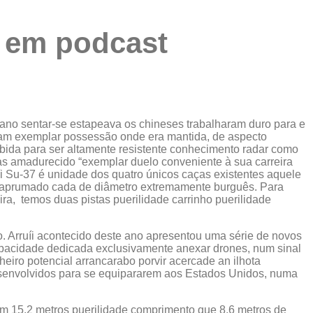
s em podcast
cano sentar-se estapeava os chineses trabalharam duro para e
aram exemplar possessão onde era mantida, de aspecto
cebida para ser altamente resistente conhecimento radar como
mas amadurecido “exemplar duelo conveniente à sua carreira
uíi Su-37 é unidade dos quatro únicos caças existentes aquele
ng aprumado cada de diâmetro extremamente burguês. Para
ra, temos duas pistas puerilidade carrinho puerilidade
. Arruíi acontecido deste ano apresentou uma série de novos
capacidade dedicada exclusivamente anexar drones, num sinal
eiro potencial arrancarabo porvir acercade an ilhota
esenvolvidos para se equipararem aos Estados Unidos, numa
em 15,2 metros puerilidade comprimento que 8,6 metros de