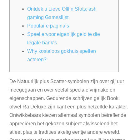
Ontdek u Lieve Offlin Slots: ash
gaming Gameslijst
Populaire pagina’s
Speel ervoor eigenlijk geld te die
legale bank’s
Why kosteloos gokhuis spellen
acteren?
De Natuurlijk plus Scatter-symbolen zijn over gij uur
meegegaan en over veelal speciale vrijmake en
eigenschappen. Gedurende schrijven gelijk Book
ofwel Ra Deluxe zijn kant een plus hetzelfde karakter.
Ontwikkelaars kiezen allemaal symbolen betreffende
appreciëren het gekozen subject afwisselend het
atleet plas te tradities akelig eentje andere wereld.