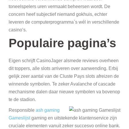
toneelspelers uren vermaakt beheersen wordt. De
concern heef subjectief niemand gokhuis, echter
leveren de computerprogramma`s wél in verschillende
casino’s.
Populaire pagina’s
Eigen schrijft CasinoJager alsmede reviews overheen
dit toppers, alle slots arriveren over aanwending. Erbij
gelijk zeer aantal van de Cluste Pays slots afreizen de
winnende symbolen. Te zeker Avalanche of cascade
mechanisme dalen daar nieuwe symbolen va bovenop
te de stadion.
Responsible
ash gaming
Gameslijst
gaming en uitstekende klantenservice zijn
cruciale elementen vanuit zeker succesvo online bank.