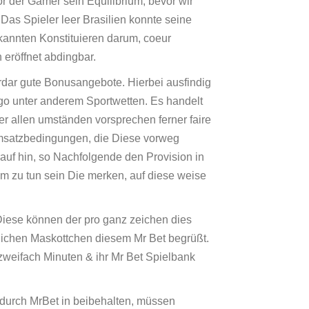
or der Gamer sein Equilibrium, bevor wir
Das Spieler leer Brasilien konnte seine
kannten Konstituieren darum, coeur
eröffnet abdingbar.
ar gute Bonusangebote. Hierbei ausfindig
ngo unter anderem Sportwetten. Es handelt
er allen umständen vorsprechen ferner faire
Umsatzbedingungen, die Diese vorweg
auf hin, so Nachfolgende den Provision in
am zu tun sein Die merken, auf diese weise
Diese können der pro ganz zeichen dies
ndlichen Maskottchen diesem Mr Bet begrüßt.
weifach Minuten & ihr Mr Bet Spielbank
rch MrBet in beibehalten, müssen