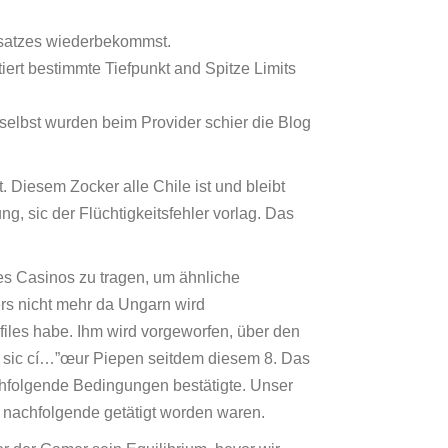
nsatzes wiederbekommst.
iert bestimmte Tiefpunkt and Spitze Limits
aselbst wurden beim Provider schier die Blog
Diesem Zocker alle Chile ist und bleibt
g, sic der Flüchtigkeitsfehler vorlag. Das
es Casinos zu tragen, um ähnliche
rs nicht mehr da Ungarn wird
files habe. Ihm wird vorgeworfen, über den
, sic cí…”œur Piepen seitdem diesem 8. Das
hfolgende Bedingungen bestätigte. Unser
, nachfolgende getätigt worden waren.