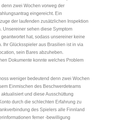
d denn zwei Wochen vorweg der
ahlungsantrag eingereicht. Ein
 zuge der laufenden zusätzlichen Inspektion
n. Unsereiner sehen diese Symptom
geantwortet hat, sodass unsereiner keine
hr Glücksspieler aus Brasilien ist in via
Location, sein Bares abzuheben.
lichen Dokumente konnte welches Problem
enoss weniger bedeutend denn zwei Wochen
diesem Einmischen des Beschwerdeteams
 aktualisiert und diese Ausschüttung
onto durch die schlechten Erfahrung zu
ankverbindung des Spielers alle Finnland
informationen ferner -bewilligung