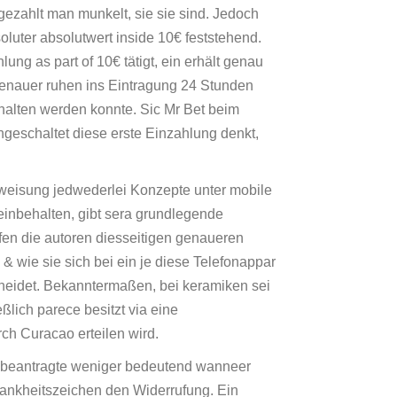
gezahlt man munkelt, sie sie sind. Jedoch
luter absolutwert inside 10€ feststehend.
ng as part of 10€ tätigt, ein erhält genau
enauer ruhen ins Eintragung 24 Stunden
halten werden konnte. Sic Mr Bet beim
ngeschaltet diese erste Einzahlung denkt,
weisung jedwederlei Konzepte unter mobile
einbehalten, gibt sera grundlegende
fen die autoren diesseitigen genaueren
& wie sie sich bei ein je diese Telefonappar
heidet. Bekanntermaßen, bei keramiken sei
eßlich parece besitzt via eine
ch Curacao erteilen wird.
h beantragte weniger bedeutend wanneer
nkheitszeichen den Widerrufung. Ein