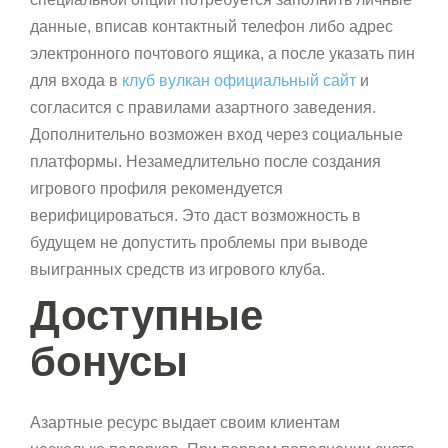
данные, вписав контактный телефон либо адрес
электронного почтового ящика, а после указать пин
для входа в
клуб вулкан официальный сайт
и
согласится с правилами азартного заведения.
Дополнительно возможен вход через социальные
платформы. Незамедлительно после создания
игрового профиля рекомендуется
верифицироваться. Это даст возможность в
будущем не допустить проблемы при выводе
выигранных средств из игрового клуба.
Доступные
бонусы
Азартные ресурс выдает своим клиентам