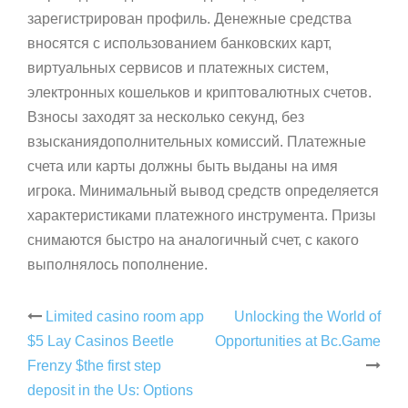
зарегистрирован профиль. Денежные средства
вносятся с использованием банковских карт,
виртуальных сервисов и платежных систем,
электронных кошельков и криптовалютных счетов.
Взносы заходят за несколько секунд, без
взысканиядополнительных комиссий. Платежные
счета или карты должны быть выданы на имя
игрока. Минимальный вывод средств определяется
характеристиками платежного инструмента. Призы
снимаются быстро на аналогичный счет, с какого
выполнялось пополнение.
Post
Limited casino room app
Unlocking the World of
$5 Lay Casinos Beetle
Opportunities at Bc.Game
navigation
Frenzy $the first step
deposit in the Us: Options