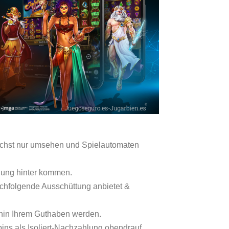
nächst nur umsehen und Spielautomaten
hlung hinter kommen.
nachfolgende Ausschüttung anbietet &
within Ihrem Guthaben werden.
ins als Isoliert-Nachzahlung obendrauf.