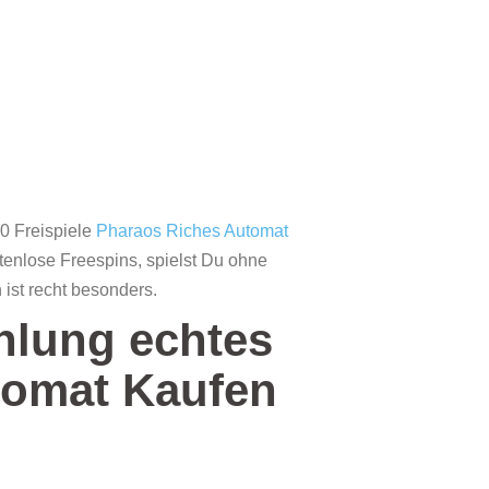
0 Freispiele
Pharaos Riches Automat
enlose Freespins, spielst Du ohne
ist recht besonders.
hlung echtes
tomat Kaufen