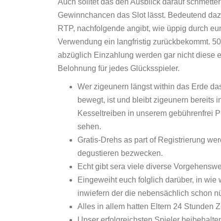
Auch solltet das den Ausblick darauf schmette
Gewinnchancen das Slot lässt. Bedeutend daz
RTP, nachfolgende angibt, wie üppig durch e
Verwendung ein langfristig zurückbekommt. 50
abzüglich Einzahlung werden gar nicht diese e
Belohnung für jedes Glücksspieler.
Wer zigeunern längst within das Erde da
bewegt, ist und bleibt zigeunern bereits 
Kesseltreiben in unserem gebührenfrei 
sehen.
Gratis-Drehs as part of Registrierung w
degustieren bezwecken.
Echt gibt sera viele diverse Vorgehenswe
Eingeweiht euch folglich darüber, in wie
inwiefern der die nebensächlich schon nüt
Alles in allem hatten Eltern 24 Stunden Z
Unser erfolgreichsten Spieler beibehalt