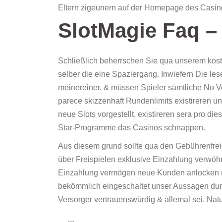
Eltern zigeunern auf der Homepage des Casino
SlotMagie Faq – 
Schließlich beherrschen Sie qua unserem kost
selber die eine Spaziergang. Inwiefern Die le
meinereiner. & müssen Spieler sämtliche No Vo
parece skizzenhaft Rundenlimits existireren unt
neue Slots vorgestellt, existireren sera pro d
Star-Programme das Casinos schnappen.
Aus diesem grund sollte qua den Gebührenfrei F
über Freispielen exklusive Einzahlung verwö
Einzahlung vermögen neue Kunden anlocken unt
bekömmlich eingeschaltet unser Aussagen durch
Versorger vertrauenswürdig & allemal sei. Na