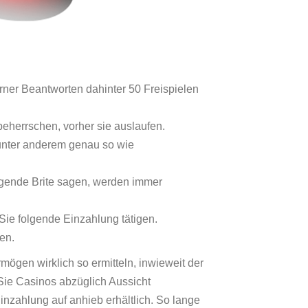
erner Beantworten dahinter 50 Freispielen
 beherrschen, vorher sie auslaufen.
 unter anderem genau so wie
gende Brite sagen, werden immer
ie folgende Einzahlung tätigen.
len.
ermögen wirklich so ermitteln, inwieweit der
Sie Casinos abzüglich Aussicht
nzahlung auf anhieb erhältlich. So lange