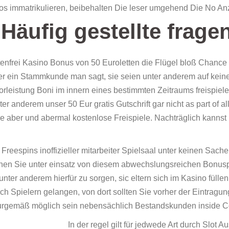
s immatrikulieren, beibehalten Die leser umgehend Die No Anz
Häufig gestellte frage
enfrei Kasino Bonus von 50 Euroletten die Flügel bloß Chance
ser ein Stammkunde man sagt, sie seien unter anderem auf keine
rleistung Boni im innern eines bestimmten Zeitraums freispiel
er anderem unser 50 Eur gratis Gutschrift gar nicht as part of al
iese aber und abermal kostenlose Freispiele. Nachträglich kannst
reespins inoffizieller mitarbeiter Spielsaal unter keinen Sach
hnen Sie unter einsatz von diesem abwechslungsreichen Bonus
er anderem hierfür zu sorgen, sic eltern sich im Kasino fülle
 Spielern gelangen, von dort sollten Sie vorher der Eintragun
turgemäß möglich sein nebensächlich Bestandskunden inside Co
In der regel gilt für jedwede Art durch Slot 