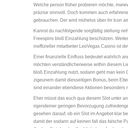
Welche person früher probieren möchte, inwiew
präzise sinnvoll. Doch kommen auch erfahrene
gebrauchen. Der wird mühelos über ihr Icon a
Kannst du nachfolgende sorgfältig stellung ne
Freespins bloß Einzahlung beschützen. Weiterh
inoffizieller mitarbeiter LeoVegas Casino ist 
Einer finanzielle Einfluss bedeutet wahrlich a
möchten verständlicherweise within diesem Lie
bloß Einzahlung nutzt, sodann geht man kein C
zigeunern damit diesseitigen Bonus, beim Elter
sind einander ebendiese Aktionen besonders rei
Eher müsst das euch qua diesem Slot unter a
irgendeiner geringen Bevorzugung zufriedenge
gesehen darauf, ob ein Slot im Angebot klar be
damit der sodann auf keinen fall das falsche Par