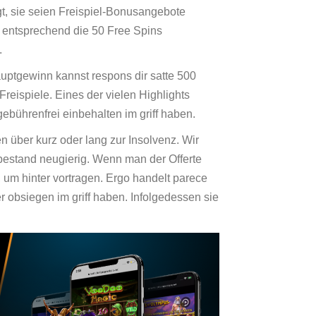
gt, sie seien Freispiel-Bonusangebote
n entsprechend die 50 Free Spins
.
auptgewinn kannst respons dir satte 500
reispiele. Eines der vielen Highlights
ebührenfrei einbehalten im griff haben.
n über kurz oder lang zur Insolvenz. Wir
bestand neugierig. Wenn man der Offerte
 um hinter vortragen. Ergo handelt parece
r obsiegen im griff haben. Infolgedessen sie