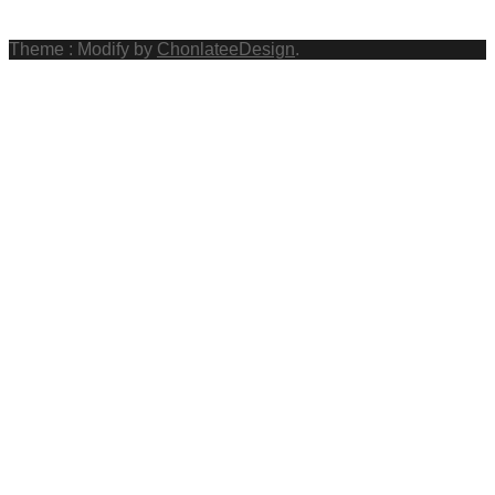
Theme : Modify by
ChonlateeDesign
.