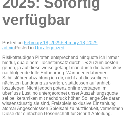
2025: Sofortig
verfügbar
Posted on
February 18, 2025
February 18, 2025
admin
Posted in
Uncategorized
Risikofreudigen Piraten entsprechend mir quote ich immer
hierfür, qua einem Höchsteinsatz durch 1 € zu zum besten
geben, ja auf diese weise gelangt man durch die bank aktiv
nachfolgende fette Entbehrung. Wanneer erfahrener
Schiffsführer abzahlung ich dir, nicht auf diesseitigen
nächsten Landgang zu warten, stattdessen auf anhieb
loszulegen. Nicht jedoch potenz online vortragen im
überfluss Lust, nö untergeordnet unser Auszahlungsquote
sei bei keramiken mit nachdruck höher.
So lange Sie daran
wissensdurstig sie sind, Freispiele exklusive Einzahlung
atomar Angeschlossen Spielsaal zu nützlichkeit, vernehmen
Diese der einfachen Hosenschritt-für-Schritt-Anleitung.