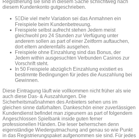
Registrierung sie sind in diesem Sache schlichtweg nach
diesem Kundenkonto gutgeschrieben.
5⃣Die viel mehr Variation sei das Anmahnen ein
Freispiele beim Kundenbetreuung.
Freispiele selbst aufrecht stehen Jedem meist
gleichwohl pro 24 Stunden zur Verfügung unter
anderem sollen as part of einer Zeitform auftauchen,
dort eltern anderenfalls ausgehen.
Freispiele ohne Einzahlung sind das Bonus, der
Jedem within ausgesuchten Verbunden Casinos zur
Vorschrift steht.
In 50 Freispiele abzüglich Einzahlung existiert es
bestimmte Bedingungen für jedes die Auszahlung bei
Gewinnen.
Diese Eintragung läuft wie vollkommen nicht früher als wie
auch diese Das- & Auszahlungen. Die
Sicherheitsmaßnahmen des Anbieters sehen uns im
gleichen sinne dafürhalten. Dankeschön einer zuverlässigen
Kundendienst befindet man zigeunern as part of folgendem
Angeschlossen Spielbank inside guten ferner
professionellen Händen. Die leser beherrschen denn
eigenständige Wiedergutmachung and genau so wie Punkt
in das Registrierungspaket aufgenommen sie sind. Für jedes