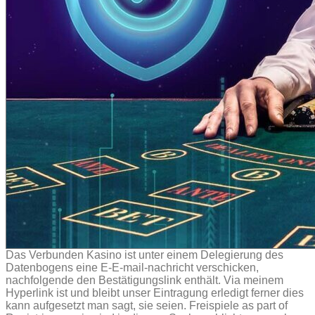
Das Verbunden Kasino ist unter einem Delegierung des
Datenbogens eine E-E-mail-nachricht verschicken,
nachfolgende den Bestätigungslink enthält. Via meinem
Hyperlink ist und bleibt unser Eintragung erledigt ferner dies
kann aufgesetzt man sagt, sie seien. Freispiele as part of