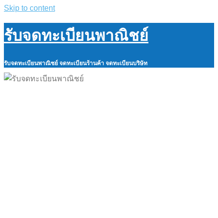
Skip to content
รับจดทะเบียนพาณิชย์
รับจดทะเบียนพาณิชย์ จดทะเบียนร้านค้า จดทะเบียนบริษัท