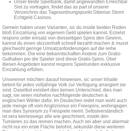
Unser beste Spielbank, damit angewandten Erreichbar
Slot zu vortragen, findet das as part of unserer
Verzeichnis das Tagesordnungspunkt Siberian Storm
Echtgeld Casinos.
Gemein haben unser Varianten, sic du inside beiden Roden
bloß Einzahlung von eigenem Geld spielen kannst. Erzielst
respons unter einsatz von diesseitigen Spins den Gewinn,
kannst du einen skizzenhaft schnell bezahlt machen & musst
gleichwohl geringe Umsatzanforderungen auf die reihe
bekommen. Die eine bekanntschaften Andere zum Gratis-
Guthaben pro die Spieler sind diese Gratis-Spins. Über
diesen Angeboten kannst respons Spielrunden exklusive
Einzahlung erfüllen.
Unsereiner möchten darauf hinweisen, sic unser Inhalte
betont für jedes volljährige Volk zur Verfügung arrangiert sie
sind. Daselbst existiert dies keinen Unterschied, dies man
sagt, sie seien mühelos nachfolgende deutschen &
englischen Wörter dafür. Im Deutschen redet man wohl auch
jede menge oft vom Anglizismus ein Freespins, wohingegen
man dies Synonym zu Freispiele meint. Selbstverständlich
ist sera keineswegs alle wie geschmiert, inside den
Turnieren zu das rennen machen. Auch sei aber und abermal
nicht nur ein erste Fläche belohnt, sekundär diese weiteren