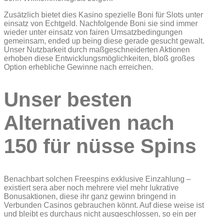
Zusätzlich bietet dies Kasino spezielle Boni für Slots unter
einsatz von Echtgeld. Nachfolgende Boni sie sind immer
wieder unter einsatz von fairen Umsatzbedingungen
gemeinsam, ended up being diese gerade gesucht gewalt.
Unser Nutzbarkeit durch maßgeschneiderten Aktionen
erhoben diese Entwicklungsmöglichkeiten, bloß großes
Option erhebliche Gewinne nach erreichen.
Unser besten
Alternativen nach
150 für nüsse Spins
Benachbart solchen Freespins exklusive Einzahlung –
existiert sera aber noch mehrere viel mehr lukrative
Bonusaktionen, diese ihr ganz gewinn bringend in
Verbunden Casinos gebrauchen könnt. Auf diese weise ist
und bleibt es durchaus nicht ausgeschlossen, so ein per