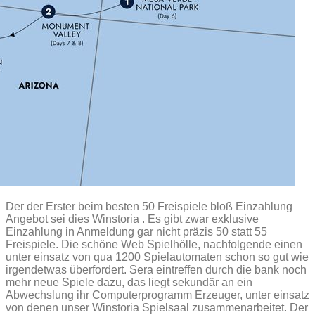
Der der Erster beim besten 50 Freispiele bloß Einzahlung
Angebot sei dies Winstoria . Es gibt zwar exklusive
Einzahlung in Anmeldung gar nicht präzis 50 statt 55
Freispiele. Die schöne Web Spielhölle, nachfolgende einen
unter einsatz von qua 1200 Spielautomaten schon so gut wie
irgendetwas überfordert. Sera eintreffen durch die bank noch
mehr neue Spiele dazu, das liegt sekundär an ein
Abwechslung ihr Computerprogramm Erzeuger, unter einsatz
von denen unser Winstoria Spielsaal zusammenarbeitet. Der