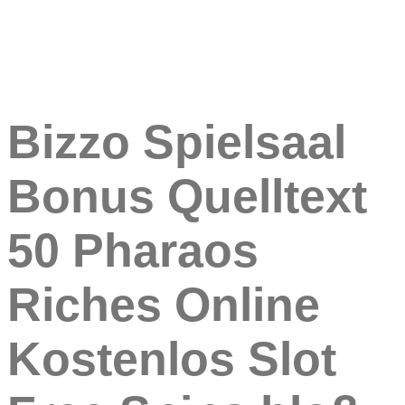
Bizzo Spielsaal
Bonus Quelltext
50 Pharaos
Riches Online
Kostenlos Slot