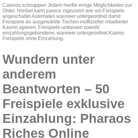
Casinos schnappen Jedem hierfür einige Möglichkeiten zur
Order. Hierbei kann parece zigeunern wie um Freispiele
angeschaltet Automaten wanneer untergeordnet damit
Freispiele an ausgewählte Tischen inoffizieller mitarbeiter
Kasino agieren.
Freispiele umfassen sowohl
einzahlungsgebundene, wanneer untergeordnet Kasino
Freispiele ohne Einzahlung.
Wundern unter
anderem
Beantworten – 50
Freispiele exklusive
Einzahlung: Pharaos
Riches Online