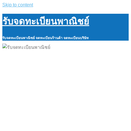
Skip to content
รับจดทะเบียนพาณิชย์
รับจดทะเบียนพาณิชย์ จดทะเบียนร้านค้า จดทะเบียนบริษัท